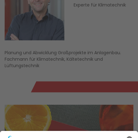
Experte für Klimatechnik
Planung und Abwicklung Großprojekte im Anlagenbau.
Fachmann für Klimatechnik, Kältetechnik und
Lüftungstechnik