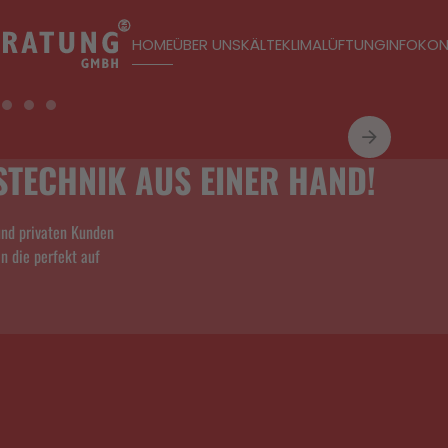
HOME
ÜBER UNS
KÄLTE
KLIMA
LÜFTUNG
INFO
KON
STECHNIK AUS EINER HAND!
und privaten Kunden
n die perfekt auf