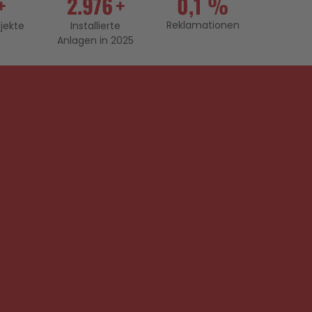
+
3.418
+
0,1 %
Reklamationen
ojekte
Installierte
Anlagen in 2025