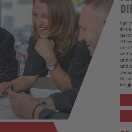
DI
Egal 
Ihre 
gesam
Offen
eine 
und h
und L
und K
Jedes
Unser
langj