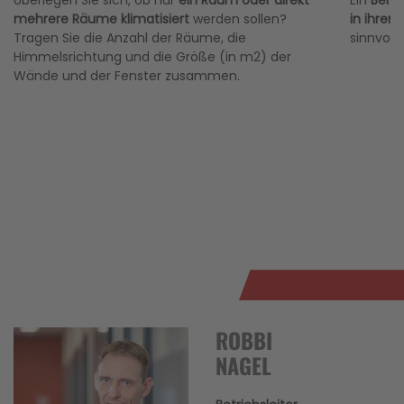
Überlegen Sie sich, ob nur
ein Raum oder direkt
Ein
Berat
mehrere Räume klimatisiert
werden sollen?
in ihren
Tragen Sie die Anzahl der Räume, die
sinnvoll
Himmelsrichtung und die Größe (in m2) der
Wände und der Fenster zusammen.
ROBBI
NAGEL