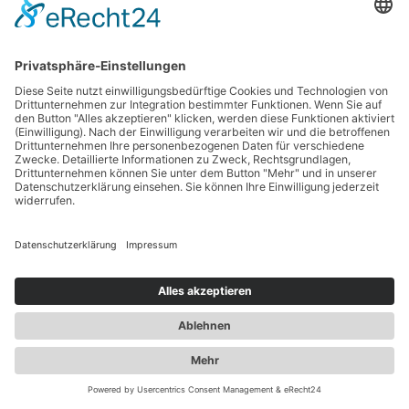
Energie sparen
Betriebskosten
Wie hoch sind die Betriebskosten und was kann ich
sparen?
Tipps zum Kauf für Klimaanlagen
Was ist beim Kauf von Klimageräten zu beachten?
Vorurteile gegenüber
Klimaanlagen?
Moderne Klimageräte sorgen für perfektes
Wohlfühlklima
Invertertechnik bei modernen
Klimaanlagen
Invertertechnologie sorgt für mehr Energie-
Effizienz
Der Kältekreislauf in Klimageräten
So kühlt oder heizt ein Klimagerät
Kälteleistung
Was heißt "Kälteleistung"" bei einem Klimagerät?