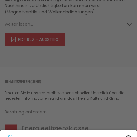
Nachhinein zu Undichtigkeiten kommen wird
(Magnetventile und Wellenabdichtungen).
weiter lesen...
PDF R22 - AUSSTIEG
INHALTSVERZEICHNIS
Erhalten Sie in unserer Infothek einen schnellen Überblick über die
neuesten Informationen rund um das Thema Kälte und Klima.
Beratung anfordern
Energieeffizienzklasse
Mit sparsamen Klimageräten wertvolle