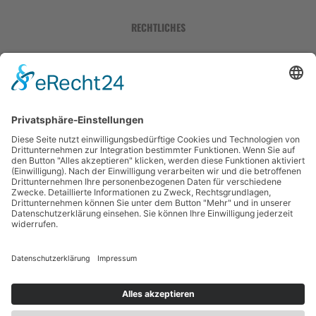
RECHTLICHES
Impressum
Datenschutzerklärung
Sitemap
©
2026
Klimaberatung Rolf Nagel GmbH
webdesign & seo by
webranking.