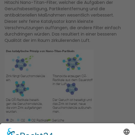
Hitachi Nano-Titan-Filter, welcher die Aufgaben der
Geruchsbeseitigung, Partikelentfernung und die
antibakteriellen Maßnahmen wesentlich verbessert.
Dieser sehr feine Katalysator kann kleinste
Verschmutzungen auffangen, die andere Filter einfach
durchdringen würden. Das resultiert in einer besseren
Qualität der im Raum zirkulierenden Luft.